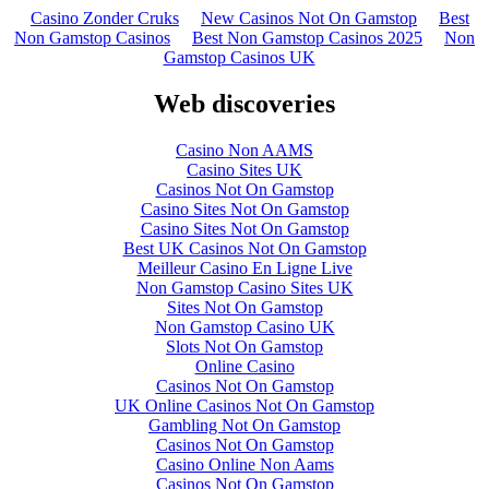
Casino Zonder Cruks
New Casinos Not On Gamstop
Best
Non Gamstop Casinos
Best Non Gamstop Casinos 2025
Non
Gamstop Casinos UK
Web discoveries
Casino Non AAMS
Casino Sites UK
Casinos Not On Gamstop
Casino Sites Not On Gamstop
Casino Sites Not On Gamstop
Best UK Casinos Not On Gamstop
Meilleur Casino En Ligne Live
Non Gamstop Casino Sites UK
Sites Not On Gamstop
Non Gamstop Casino UK
Slots Not On Gamstop
Online Casino
Casinos Not On Gamstop
UK Online Casinos Not On Gamstop
Gambling Not On Gamstop
Casinos Not On Gamstop
Casino Online Non Aams
Casinos Not On Gamstop