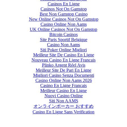
Casinos En Ligne
Casinos Not On Gamstop
Best Non Gamstop Casino
New Online Casinos Not On Gamstop
Casino Online Non Aams
UK Online Casinos Not On Gamstop
Bitcoin Casinos
Site Paris Sportif Belgique
Casino Non Aams
Siti Poker Online Migliori
Meilleur Site De Casino En Ligne
Nouveau Casino En Ligne Francais
Plinko Argent Réel Avis
Meilleur Site De Pari En Ligne
Migliori Casino Senza Documenti
Casino Online Non Aams 2026
Casino En Ligne Français
Meilleur Casino En Ligne
Nuovi Casino Online
Siti Non AAMS
オンラインポーカー おすすめ
Casino En Ligne Sans Verification