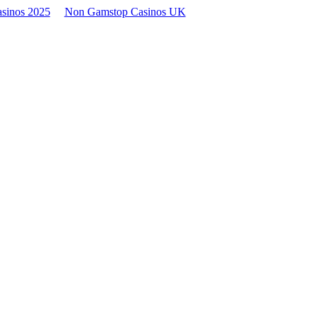
sinos 2025
Non Gamstop Casinos UK