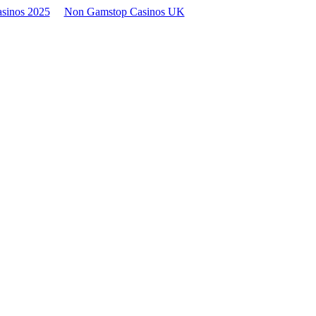
sinos 2025
Non Gamstop Casinos UK